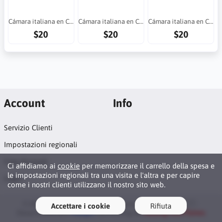
Cámara italiana en Costa Rica
Cámara italiana en Costa Rica
Cámara italiana en Costa Rica
$20
$20
$20
Account
Info
Servizio Clienti
Impostazioni regionali
Crea Account
Ci affidiamo ai
cookie
per memorizzare il carrello della spesa e
le impostazioni regionali tra una visita e l'altra e per capire
Login
come i nostri clienti utilizzano il nostro sito web.
© 2026 Cámara de Comercio Italiana de Costa Rica 🇮🇹 ·
Accettare i cookie
Rifiuta
Desarrollado por
MBagio
con hosting de
Hosting Para Pymes