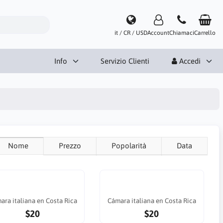
it / CR / USD
Account
Chiamaci
Carrello
Info
Servizio Clienti
Accedi
Nome
Prezzo
Popolarità
Data
ara italiana en Costa Rica
Cámara italiana en Costa Rica
$20
$20