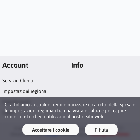
Account
Info
Servizio Clienti
Impostazioni regionali
Crea Account
Ci affidiamo ai
cookie
per memorizzare il carrello della spesa e
le impostazioni regionali tra una visita e l'altra e per capire
Login
come i nostri clienti utilizzano il nostro sito web.
© 2026 Cámara de Comercio Italiana de Costa Rica 🇮🇹 ·
Accettare i cookie
Rifiuta
Desarrollado por
MBagio
con hosting de
Hosting Para Pymes