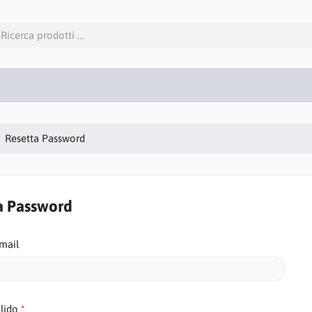
Resetta Password
a Password
Email
lido