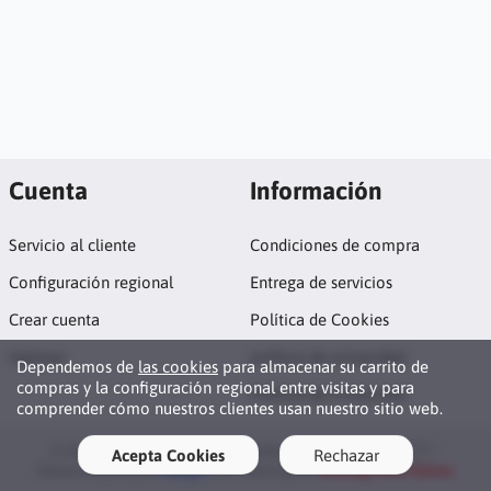
Cuenta
Información
Servicio al cliente
Condiciones de compra
Configuración regional
Entrega de servicios
Crear cuenta
Política de Cookies
Ingresar
política de privacidad
Dependemos de
las cookies
para almacenar su carrito de
compras y la configuración regional entre visitas y para
Política de Privacidad
comprender cómo nuestros clientes usan nuestro sitio web.
© 2026 Cámara de Comercio Italiana de Costa Rica 🇮🇹 ·
Acepta Cookies
Rechazar
Desarrollado por
MBagio
con hosting de
Hosting Para Pymes