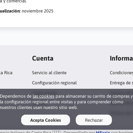
a y comercial.
ualización:
noviembre 2025
Cuenta
Informa
ta Rica
Servicio al cliente
Condicione
Configuración regional
Entrega de 
Crear cuenta
Política de
Dependemos de
las cookies
para almacenar su carrito de compras y
la configuración regional entre visitas y para comprender cómo
Ingresar
política de 
nuestros clientes usan nuestro sitio web.
Política de 
Acepta Cookies
Rechazar
cio Italiana de Costa Rica 🇮🇹 · Desarrollado por
MBagio
con hosting