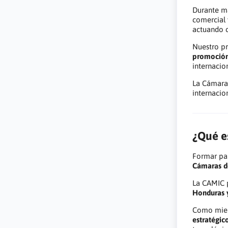
Durante m
comercial 
actuando
Nuestro p
promoción,
internacio
La Cámara
internacio
¿Qué es
Formar par
Cámaras d
La CAMIC 
Honduras 
Como miem
estratégic