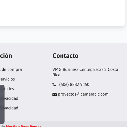
ción
Contacto
s de compra
VMG Business Center, Escazú, Costa
Rica
servicios
+(506) 8882 9450
 Cookies
proyectos@camaracic.com
privacidad
Privacidad
 de
Hosting Para Pymes