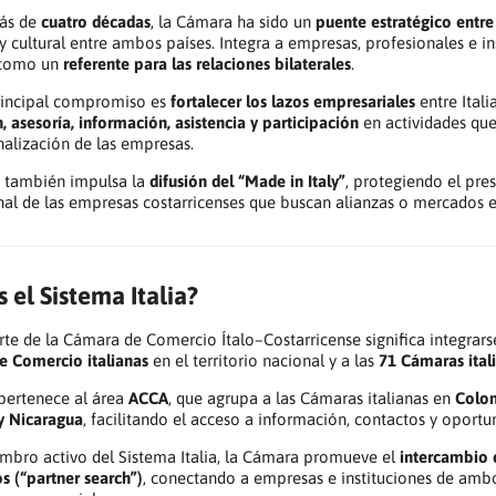
ás de
cuatro décadas
, la Cámara ha sido un
puente estratégico entre 
y cultural entre ambos países. Integra a empresas, profesionales e ins
 como un
referente para las relaciones bilaterales
.
rincipal compromiso es
fortalecer los lazos empresariales
entre Itali
 asesoría, información, asistencia y participación
en actividades que
nalización de las empresas.
 también impulsa la
difusión del “Made in Italy”
, protegiendo el pres
nal de las empresas costarricenses que buscan alianzas o mercados en
 el Sistema Italia?
te de la Cámara de Comercio Ítalo–Costarricense significa integrars
e Comercio italianas
en el territorio nacional y a las
71 Cámaras itali
pertenece al área
ACCA
, que agrupa a las Cámaras italianas en
Colom
y Nicaragua
, facilitando el acceso a información, contactos y oportu
bro activo del Sistema Italia, la Cámara promueve el
intercambio 
os (“partner search”)
, conectando a empresas e instituciones de ambos