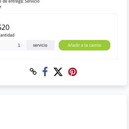
o de entrega:
Servicio
e
$20
antidad
servicio
Añadir a la carrito