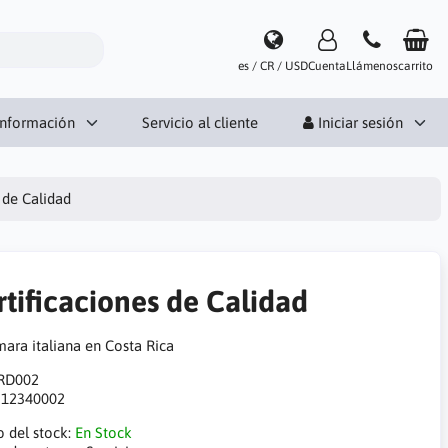
es / CR / USD
Cuenta
Llámenos
carrito
Información
Servicio al cliente
Iniciar sesión
 de Calidad
rtificaciones de Calidad
RD002
:
12340002
o del stock:
En Stock